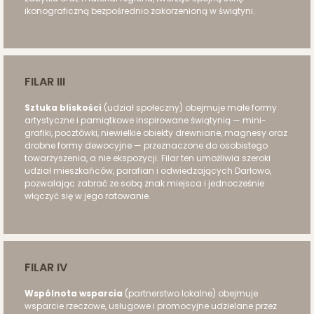
ikonograficzną bezpośrednio zakorzenioną w świątyni.
FILAR III
Sztuka bliskości
(udział społeczny) obejmuje małe formy
artystyczne i pamiątkowe inspirowane świątynią — mini-
grafiki, pocztówki, niewielkie obiekty drewniane, magnesy oraz
drobne formy dewocyjne — przeznaczone do osobistego
towarzyszenia, a nie ekspozycji. Filar ten umożliwia szeroki
udział mieszkańców, parafian i odwiedzających Darłowo,
pozwalając zabrać ze sobą znak miejsca i jednocześnie
włączyć się w jego ratowanie.
FILAR IV
Wspólnota wsparcia
(partnerstwo lokalne) obejmuje
wsparcie rzeczowe, usługowe i promocyjne udzielane przez