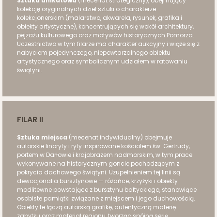
Sztuka unikatowa
(mecenat strategiczny), obejmujący
kolekcję oryginalnych dzieł sztuki o charakterze
kolekcjonerskim (malarstwo, akwarela, rysunek, grafika i
obiekty artystyczne), koncentrujących się wokół architektury,
pejzażu kulturowego oraz motywów historycznych Pomorza.
Uczestnictwo w tym filarze ma charakter aukcyjny i wiąże się z
nabyciem pojedynczego, niepowtarzalnego obiektu
artystycznego oraz symbolicznym udziałem w ratowaniu
świątyni.
FILAR II
Sztuka miejsca
(mecenat indywidualny) obejmuje
autorskie linoryty i ryty inspirowane kościołem św. Gertrudy,
portem w Darłowie i krajobrazem nadmorskim, w tym prace
wykonywane na historycznym goncie pochodzącym z
pokrycia dachowego świątyni. Uzupełnieniem tej linii są
dewocjonalia bursztynowe — różańce, krzyżyki i obiekty
modlitewne powstające z bursztynu bałtyckiego, stanowiące
osobiste pamiątki związane z miejscem i jego duchowością.
Obiekty te łączą autorską grafikę, autentyczną materię
zabytku oraz materiał regionu, tworząc spójną serię