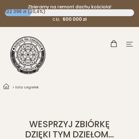
Zbieramy na remont dachu kościoła!
122 396 zł (20,4%)
600 000 zł
CEL
> lista cegiełek
WESPRZYJ ZBIÓRKĘ
DZIĘKI TYM DZIEŁOM...