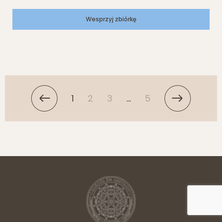
Wesprzyj zbiórkę
1
2
3
…
5