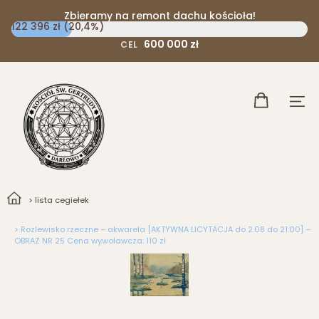
Zbieramy na remont dachu kościoła!
122 396 zł (20,4%)
600 000 zł
CEL
> lista cegiełek
> Rozlewisko rzeczne – akwarela [AKTYWNA LICYTACJA do 2.08 do 21:00] –
OBRAZ NR 25 Cena wywoławcza: 110 zł