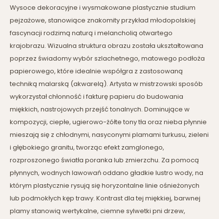
Wysoce dekoracyjne i wysmakowane plastycznie studium
pejzażowe, stanowiące znakomity przykład młodopolskiej
fascynacji rodzimą naturą i melancholią otwartego
krajobrazu. Wizualna struktura obrazu została ukształtowana
poprzez świadomy wybór szlachetnego, matowego podłoża
papierowego, które idealnie współgra z zastosowaną
techniką malarską (akwarelą). Artysta w mistrzowski sposób
wykorzystał chłonność i fakturę papieru do budowania
miękkich, nastrojowych przejść tonalnych. Dominujące w
kompozycji, ciepłe, ugierowo-żółte tony tła oraz nieba płynnie
mieszają się z chłodnymi, nasyconymi plamami turkusu, zieleni
i głębokiego granitu, tworząc efekt zamglonego,
rozproszonego światła poranka lub zmierzchu. Za pomocą
płynnych, wodnych lawowań oddano gładkie lustro wody, na
którym plastycznie rysują się horyzontalne linie ośnieżonych
lub podmokłych kęp trawy. Kontrast dla tej miękkiej, barwnej
plamy stanowią wertykalne, ciemne sylwetki pni drzew,