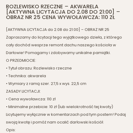
ROZLEWISKO RZECZNE – AKWARELA
[AKTYWNA LICYTACJA DO 2.08 DO 21:00] –
OBRAZ NR 25 CENA WYWOŁAWCZA: 110 ZŁ
[AKTYWNA LICYTACJA do 2.08 do 21:00] – OBRAZ NR 25
Zapraszamy do licytacji tego wyjątkowego dzieła, z którego
cały dochód wesprze remont dachu naszego kościoła w
Darłowie! Pomagamy i zdobywamy unikalne pamiątki.
O PRZEDMIOCIE:
• Tytuł obrazu: Rozlewisko rzeczne
• Technika: akwarela
• Wymiary z ramą szer. 27,5 x wys. 22,5 cm
ZASADY LICYTACJI:
• Cena wywoławcza: 110 zł
• Minimalne przebicie: 10 zł (lub wielokrotność tej kwoty)
Licytujemy wyłącznie w komentarzach pod tym postem! Podaj
swoją kwotę i pomóż nam ocalić darłowski kościół.
Opis: