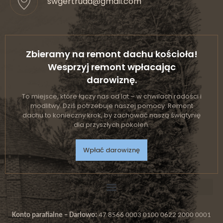
swgertruda@gmail.com
Zbieramy na remont dachu kościoła!
Wesprzyj remont wpłacając
darowiznę.
To miejsce, które łączy nas od lat – w chwilach radości i
modlitwy. Dziś potrzebuje naszej pomocy. Remont
dachu to konieczny krok, by zachować naszą świątynię
dla przyszłych pokoleń.
Wpłać darowiznę
Konto parafialne – Darłowo:
47 8566 0003 0100 0622 2000 0001