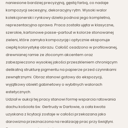
naniesione bardziej precyzyjną, gęstą farbą, co nadaje
kompozycji secesyjny, dekoracyjny rytm. Wysoki walor
kolekcjonerski i rynkowy dzieła podnosi jego kompletna,
reprezentacyjna oprawa. Praca została ujęta w klasyczne,
szerokie, kartonowe passe-partout w kolorze stonowanej
zieleni, które zamyka kompozycję i optycznie eksponuje
ciepłą kolorystykę obrazu. Całość osadzono w profilowanej,
drewnianej ramie ze złoconym akcentem oraz
zabezpieczono wysokiej jakości przeszkleniem chroniącym
delikatną strukturę pigmentu na papierze przed czynnikami
zewnętrznymi. Obraz stanowi gotowy do ekspozycji,
wyjątkowy obiekt gabinetowy o wybitnych walorach
estetycznych.
Udział w aukcji tej pracy stanowi formę wsparcia ratowania
dachu kościoła św. Gertrudy w Darłowie, a cała kwota
uzyskana z licytacji zostaje w całości przekazana jako
darowizna przeznaczona na realizację prac przy świątyni.