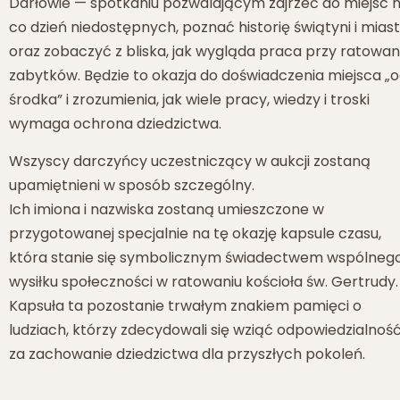
Darłowie — spotkaniu pozwalającym zajrzeć do miejsc 
co dzień niedostępnych, poznać historię świątyni i mias
oraz zobaczyć z bliska, jak wygląda praca przy ratowan
zabytków. Będzie to okazja do doświadczenia miejsca „
środka” i zrozumienia, jak wiele pracy, wiedzy i troski
wymaga ochrona dziedzictwa.
Wszyscy darczyńcy uczestniczący w aukcji zostaną
upamiętnieni w sposób szczególny.
Ich imiona i nazwiska zostaną umieszczone w
przygotowanej specjalnie na tę okazję kapsule czasu,
która stanie się symbolicznym świadectwem wspólneg
wysiłku społeczności w ratowaniu kościoła św. Gertrudy.
Kapsuła ta pozostanie trwałym znakiem pamięci o
ludziach, którzy zdecydowali się wziąć odpowiedzialnoś
za zachowanie dziedzictwa dla przyszłych pokoleń.