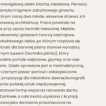
maragdową zieleń blachą miedzianą. Pierwszy
e zamyka fragment zabytkowego gmachu
tórym rosną dwa młode, wiosenne drzewa. Ich
onowaną architekturę. Praca powstała na
przy użyciu techniki mieszanej. Miękkie,
akwarelą i gwaszem tworzą nastrojowe,
łudniowego nieba, po którym rozpływa się
ntrast dla barwnej plamy stanowi wyrazisty,
nym tuszem (technika piórka), który
łkoliste portale wejściowe, gzymsy oraz osie
nic. Dzieło oprawione jest w minimalistyczną,
 czarnym passe-partout i zabezpieczone
 propozycję dla miłośników dawnej ikonografii
rów polskiej sztuki międzywojennej.
cy stanowi formę wsparcia ratowania dachu
Darłowie, a cała kwota uzyskana z licytacji
kazana jako darowizna przeznaczona na