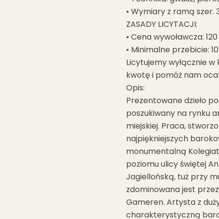
• Wymiary z ramą szer. 3
ZASADY LICYTACJI:
• Cena wywoławcza: 120 
• Minimalne przebicie: 10
Licytujemy wyłącznie w
kwotę i pomóż nam ocali
Opis:
Prezentowane dzieło po
poszukiwany na rynku 
miejskiej. Praca, stworz
najpiękniejszych barok
monumentalną Kolegiatę
poziomu ulicy świętej A
Jagiellońską, tuż przy 
zdominowana jest przez 
Gameren. Artysta z duż
charakterystyczną barok