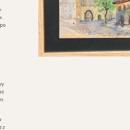
.
w.
 po
wy
ez
ym
u
a z