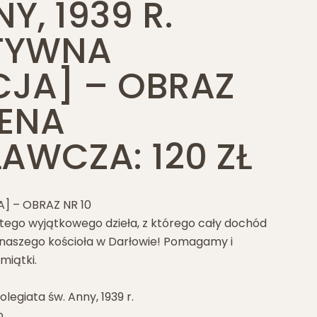
Y, 1939 R.
TYWNA
CJA] – OBRAZ
CENA
WCZA: 120 ZŁ
] – OBRAZ NR 10
 tego wyjątkowego dzieła, z którego cały dochód
aszego kościoła w Darłowie! Pomagamy i
iątki.
olegiata św. Anny, 1939 r.
o