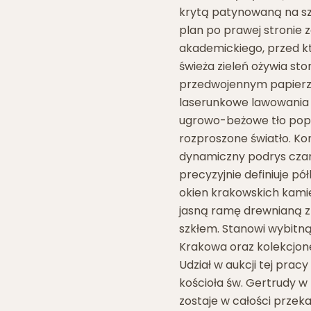
krytą patynowaną na sz
plan po prawej stroni
akademickiego, przed k
świeża zieleń ożywia st
przedwojennym papierze 
laserunkowe lawowania 
ugrowo-beżowe tło popo
rozproszone światło. Ko
dynamiczny podrys czar
precyzyjnie definiuje pó
okien krakowskich kamie
jasną ramę drewnianą z
szkłem. Stanowi wybitną
Krakowa oraz kolekcjone
Udział w aukcji tej pra
kościoła św. Gertrudy w 
zostaje w całości prze