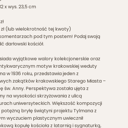
2 x wys. 23,5 cm
zł
 zł (lub wielokrotność tej kwoty)
 komentarzach pod tym postem! Podaj swoją
ć darłowski kościół.
siada wyjątkowe walory kolekcjonerskie oraz
antykwarycznym motyw krakowskiej weduty
ona w 1936 roku, przedstawia jeden z
owych zakątków krakowskiego Starego Miasta –
 św. Anny. Perspektywa została ujęta z
nny na wysokości skrzyżowania z ulicą
murach uniwersyteckich. Większość kompozycji
potężną bryłę świątyni projektu Tylmana z
ym wyczuciem plastycznym uwiecznił
ową kopułę kościoła z latarnią i sygnaturką,