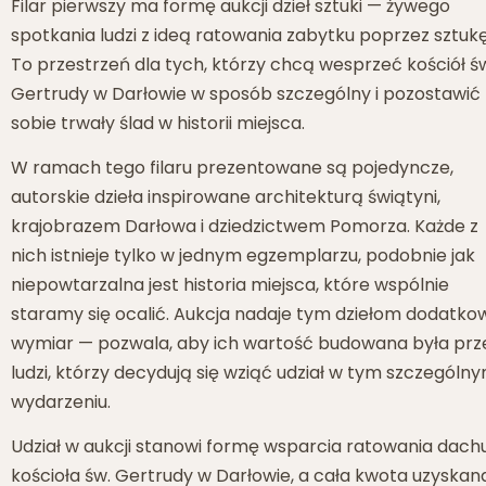
Filar pierwszy ma formę aukcji dzieł sztuki — żywego
spotkania ludzi z ideą ratowania zabytku poprzez sztukę
To przestrzeń dla tych, którzy chcą wesprzeć kościół ś
Gertrudy w Darłowie w sposób szczególny i pozostawić
sobie trwały ślad w historii miejsca.
W ramach tego filaru prezentowane są pojedyncze,
autorskie dzieła inspirowane architekturą świątyni,
krajobrazem Darłowa i dziedzictwem Pomorza. Każde z
nich istnieje tylko w jednym egzemplarzu, podobnie jak
niepowtarzalna jest historia miejsca, które wspólnie
staramy się ocalić. Aukcja nadaje tym dziełom dodatko
wymiar — pozwala, aby ich wartość budowana była prz
ludzi, którzy decydują się wziąć udział w tym szczególn
wydarzeniu.
Udział w aukcji stanowi formę wsparcia ratowania dach
kościoła św. Gertrudy w Darłowie, a cała kwota uzyskan