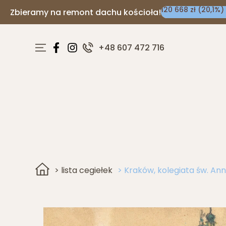
120 668 zł (20,1%)
Zbieramy na remont dachu kościoła!
+48 607 472 716
> lista cegiełek
> Kraków, kolegiata św. An