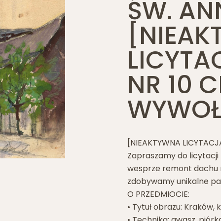
ŚW. ANN
[NIEAK
LICYTA
NR 10 
WYWOŁA
[NIEAKTYWNA LICYTACJA
Zapraszamy do licytacji
wesprze remont dachu n
zdobywamy unikalne pam
O PRZEDMIOCIE:
• Tytuł obrazu: Kraków, k
• Technika: gwasz, piórk