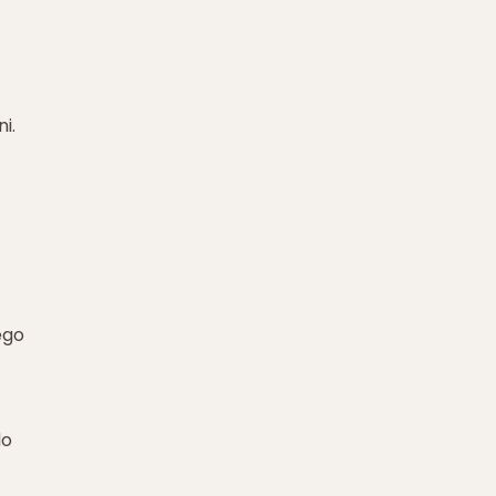
i.
ego
do