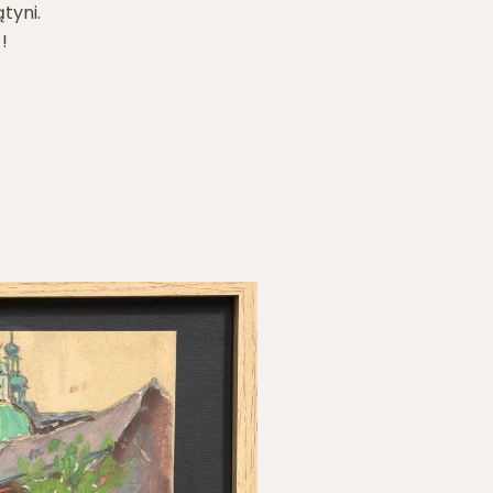
tyni.
!