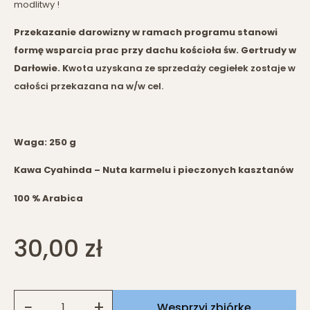
modlitwy !
Przekazanie darowizny w ramach programu stanowi
formę wsparcia prac przy dachu kościoła św. Gertrudy w
Darłowie. K
wota uzyskana ze sprzedaży cegiełek zostaje w
całości przekazana na w/w cel.
Waga: 250 g
Kawa Cyahinda – Nuta karmelu i pieczonych kasztanów
100 % Arabica
30,00
zł
−
+
Wesprzyj zbiórkę