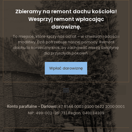
Zbieramy na remont dachu kościoła!
Wesprzyj remont wpłacając
darowiznę.
To miejsce, które łączy nas od lat – w chwilach radości i
modlitwy. Dziś potrzebuje naszej pomocy. Remont
dachu to konieczny krok, by zachować naszą świątynię
dla przyszłych pokoleń.
Wpłać darowiznę
Konto parafialne – Darłowo:
47 8566 0003 0100 0622 2000 0001
NIP: 499-002-35-73 | Regon: 040034309