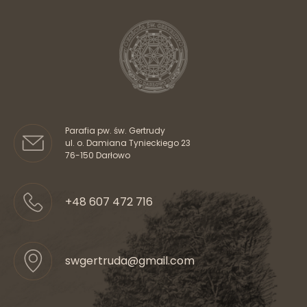
Wyślij
Parafia pw. św. Gertrudy
ul. o. Damiana Tynieckiego 23
76-150 Darłowo
+48 607 472 716
swgertruda@gmail.com