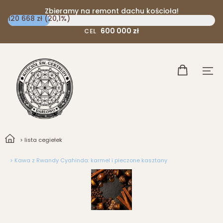
Zbieramy na remont dachu kościoła!
120 668 zł (20,1%)
600 000 zł
CEL
> lista cegiełek
> Kawa z Rwandy Cyahinda: karmel i pieczone kasztany