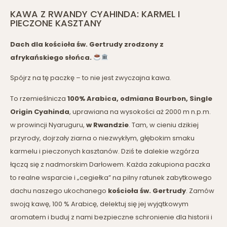
KAWA Z RWANDY CYAHINDA: KARMEL I
PIECZONE KASZTANY
Dach dla kościoła św. Gertrudy zrodzony z
afrykańskiego słońca.
Spójrz na tę paczkę – to nie jest zwyczajna kawa.
To rzemieślnicza
100% Arabica, odmiana Bourbon, Single
Origin Cyahinda
, uprawiana na wysokości aż 2000 m n.p.m.
w prowincji Nyaruguru,
w Rwandzie
. Tam, w cieniu dzikiej
przyrody, dojrzały ziarna o niezwykłym, głębokim smaku
karmelu i pieczonych kasztanów. Dziś te dalekie wzgórza
łączą się z nadmorskim Darłowem. Każda zakupiona paczka
to realne wsparcie i „cegiełka” na pilny ratunek zabytkowego
dachu naszego ukochanego
kościoła św. Gertrudy
. Zamów
swoją kawę, 100 % Arabicę, delektuj się jej wyjątkowym
aromatem i buduj z nami bezpieczne schronienie dla historii i