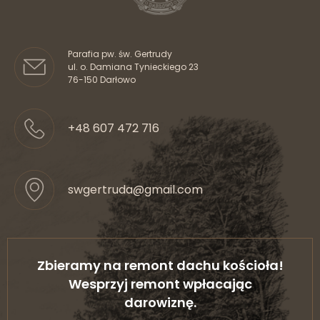
Wyślij
Parafia pw. św. Gertrudy
ul. o. Damiana Tynieckiego 23
76-150 Darłowo
+48 607 472 716
swgertruda@gmail.com
Zbieramy na remont dachu kościoła!
Wesprzyj remont wpłacając
darowiznę.