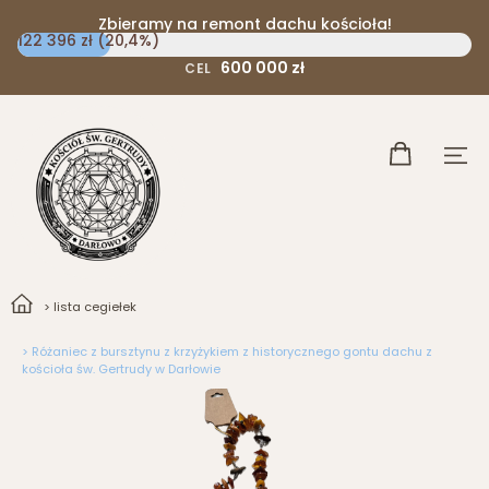
Zbieramy na remont dachu kościoła!
122 396 zł (20,4%)
600 000 zł
CEL
> lista cegiełek
> Różaniec z bursztynu z krzyżykiem z historycznego gontu dachu z
kościoła św. Gertrudy w Darłowie