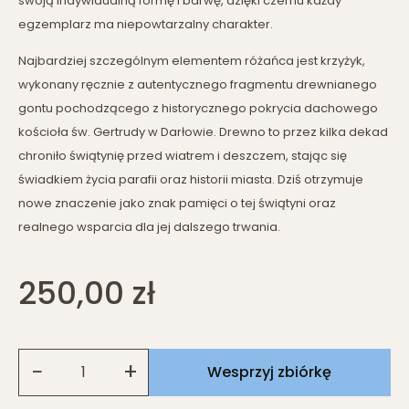
swoją indywidualną formę i barwę, dzięki czemu każdy
egzemplarz ma niepowtarzalny charakter.
Najbardziej szczególnym elementem różańca jest krzyżyk,
wykonany ręcznie z autentycznego fragmentu drewnianego
gontu pochodzącego z historycznego pokrycia dachowego
kościoła św. Gertrudy w Darłowie. Drewno to przez kilka dekad
chroniło świątynię przed wiatrem i deszczem, stając się
świadkiem życia parafii oraz historii miasta. Dziś otrzymuje
nowe znaczenie jako znak pamięci o tej świątyni oraz
realnego wsparcia dla jej dalszego trwania.
250,00
zł
−
+
Wesprzyj zbiórkę